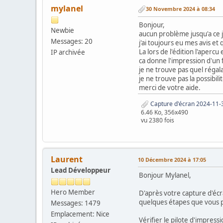
mylanel
30 Novembre 2024 à 08:34
Bonjour,
Newbie
aucun problème jusqu'a ce j
Messages: 20
j'ai toujours eu mes avis et
La lors de l'édition l'apercu
IP archivée
ca donne l'impression d'un f
je ne trouve pas quel régal
je ne trouve pas la possibili
merci de votre aide.
Capture d'écran 2024-11-
6.46 Ko, 356x490
vu 2380 fois
Laurent
10 Décembre 2024 à 17:05
Lead Développeur
Bonjour Mylanel,
Hero Member
D'après votre capture d'écra
quelques étapes que vous p
Messages: 1479
Emplacement: Nice
Vérifier le pilote d'impress