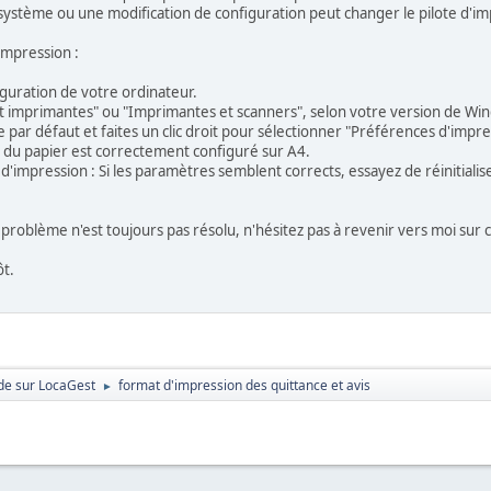
 système ou une modification de configuration peut changer le pilote d'im
impression :
guration de votre ordinateur.
et imprimantes" ou "Imprimantes et scanners", selon votre version de Wi
e par défaut et faites un clic droit pour sélectionner "Préférences d'impre
 du papier est correctement configuré sur A4.
s d'impression : Si les paramètres semblent corrects, essayez de réinitial
le problème n'est toujours pas résolu, n'hésitez pas à revenir vers moi sur 
ôt.
e sur LocaGest
format d'impression des quittance et avis
►