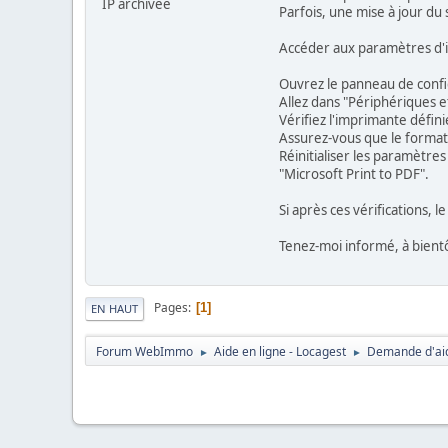
IP archivée
Parfois, une mise à jour du
Accéder aux paramètres d'
Ouvrez le panneau de confi
Allez dans "Périphériques 
Vérifiez l'imprimante défini
Assurez-vous que le format
Réinitialiser les paramètre
"Microsoft Print to PDF".
Si après ces vérifications, 
Tenez-moi informé, à bient
Pages
1
EN HAUT
Forum WebImmo
Aide en ligne - Locagest
Demande d'aid
►
►