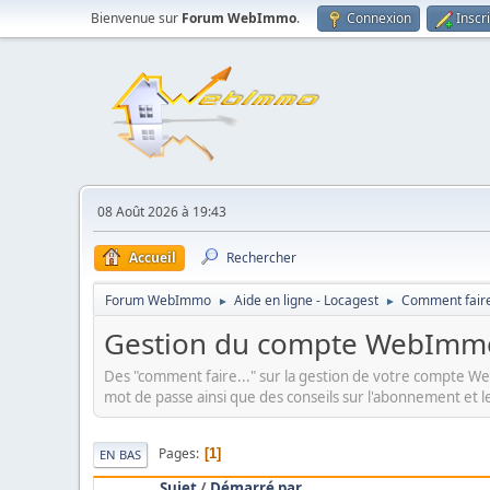
Bienvenue sur
Forum WebImmo
.
Connexion
Inscr
08 Août 2026 à 19:43
Accueil
Rechercher
Forum WebImmo
Aide en ligne - Locagest
Comment faire
►
►
Gestion du compte WebImm
Des "comment faire..." sur la gestion de votre compte
mot de passe ainsi que des conseils sur l'abonnement et l
Pages
1
EN BAS
Sujet
/
Démarré par