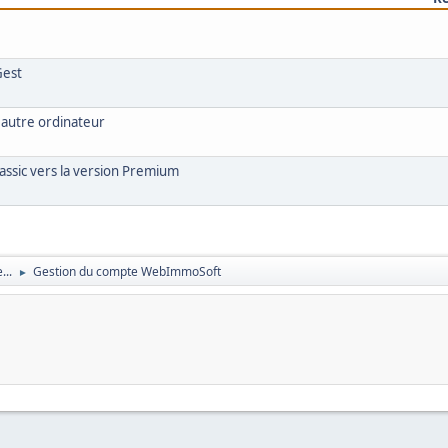
Gest
n autre ordinateur
sic vers la version Premium
...
Gestion du compte WebImmoSoft
►