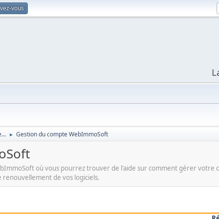
ivez-vous
L
...
Gestion du compte WebImmoSoft
►
oSoft
 WebImmoSoft où vous pourrez trouver de l'aide sur comment gérer votr
e renouvellement de vos logiciels.
R