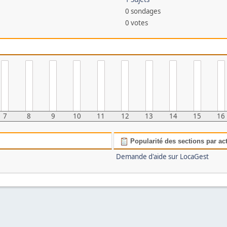
0 sondages
0 votes
7
8
9
10
11
12
13
14
15
16
Popularité des sections par act
Demande d'aide sur LocaGest