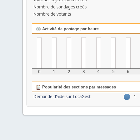
Nombre de sondages créés
Nombre de votants
Activité de postage par heure
0
1
2
3
4
5
6
Popularité des sections par messages
Demande d'aide sur LocaGest
1