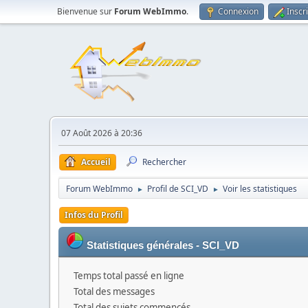
Bienvenue sur
Forum WebImmo
.
Connexion
Inscr
07 Août 2026 à 20:36
Accueil
Rechercher
Forum WebImmo
Profil de SCI_VD
Voir les statistiques
►
►
Infos du Profil
Statistiques générales - SCI_VD
Temps total passé en ligne
Total des messages
Total des sujets commencés