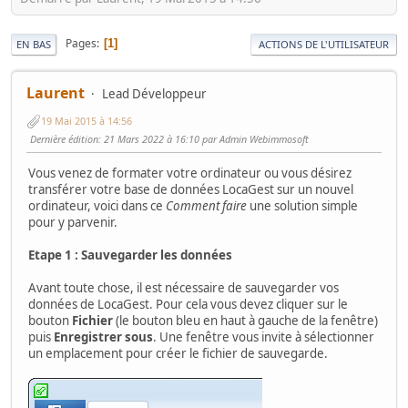
Pages
1
EN BAS
ACTIONS DE L'UTILISATEUR
Laurent
Lead Développeur
19 Mai 2015 à 14:56
Dernière édition
: 21 Mars 2022 à 16:10 par Admin Webimmosoft
Vous venez de formater votre ordinateur ou vous désirez
transférer votre base de données LocaGest sur un nouvel
ordinateur, voici dans ce
Comment faire
une solution simple
pour y parvenir.
Etape 1 : Sauvegarder les données
Avant toute chose, il est nécessaire de sauvegarder vos
données de LocaGest. Pour cela vous devez cliquer sur le
bouton
Fichier
(le bouton bleu en haut à gauche de la fenêtre)
puis
Enregistrer sous
. Une fenêtre vous invite à sélectionner
un emplacement pour créer le fichier de sauvegarde.