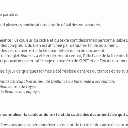
e paraître.
d plusieurs améliorations, voici le détail des nouveautés :
chéance : La couleur du cadre et du texte sont désormais personnalisables
ste des compteurs du bien est affichée par défaut en fin de document.
ste des clés du bien est affichée par défaut en fin de document.
 de l'onglet
Finances
a été entièrement réécrit, l'affichage de la liste des 
ui pouvait impacter l'affichage du numéro de SIRET et de TVA intracommun
ise à jour de quelques termes a été réalisée dans les quittances et les avi
emnité d'occupation
au lieu de
Quittance ou Indemnité d'occupation
.
ation
au lieu de
Loyer
.
 de
Relance des impayés
.
ersonnaliser la couleur du texte et du cadre des documents de quitt
tions
vous pouvez personnaliser la couleur du texte et du cadre des docum