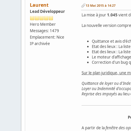
Laurent
13 Mai 2015 à 14:27
Lead Développeur
La mise à jour
1.045
vient d
Hero Member
La nouvelle version compren
Messages: 1479
Emplacement: Nice
Quittance et avis d'é
IP archivée
Etat des lieux : La li
Etat des lieux : La li
Le moteur d'affichage
Correction d'un bug q
Sur le plan juridique, une m
Quittance de loyer ou d'Ind
Loyer ou Indemnité d'occup
Reprise des impayés
au lieu
P
A partir de la
fenêtre des op