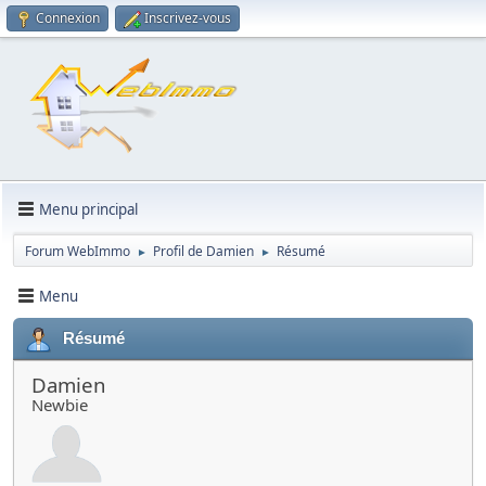
Connexion
Inscrivez-vous
Menu principal
Forum WebImmo
Profil de Damien
Résumé
►
►
Menu
Résumé
Damien
Newbie