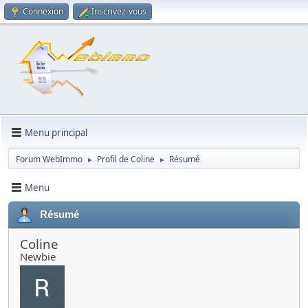
Connexion
Inscrivez-vous
Menu principal
Forum WebImmo
Profil de Coline
Résumé
►
►
Menu
Résumé
Coline
Newbie