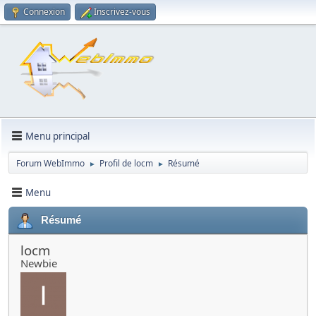
Connexion
Inscrivez-vous
Menu principal
Forum WebImmo
Profil de locm
Résumé
►
►
Menu
Résumé
locm
Newbie