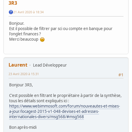
3R3
21 Avril 2020 à 18:34
Bonjour.
Est il possible de filtrer par sci ou compte en banque pour
l'onglet finances ?
Merci beaucoup
Laurent
Lead Développeur
23 Avril 2020 à 15:31
#1
Bonjour 3R3,
C'est possible en filtrant le propriétaire à partir de la synthèse,
tous les détails sont expliqués ici :
https://www.webimmosoft.com/forum/nouveautes-et-mises-
a-jour/locagest-2015-v1-048-devises-et-adresses-
internationales-divers/msg568/#msg568
Bon après-midi