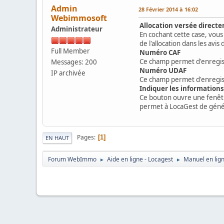
Admin
28 Février 2014 à 16:02
Webimmosoft
Allocation versée directe
Administrateur
En cochant cette case, vou
de l'allocation dans les av
Full Member
Numéro CAF
Ce champ permet d'enregist
Messages: 200
Numéro UDAF
IP archivée
Ce champ permet d'enregist
Indiquer les information
Ce bouton ouvre une fenêtre
permet à LocaGest de géné
Pages
1
EN HAUT
Forum WebImmo
Aide en ligne - Locagest
Manuel en lig
►
►