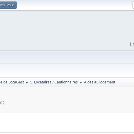
ivez-vous
L
ne de LocaGest
5. Locataires / Cautionnaires
Aides au logement
►
►
:02