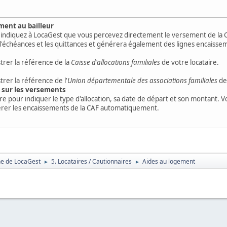
ment au bailleur
s indiquez à LocaGest que vous percevez directement le versement de la C
is d'échéances et les quittances et générera également des lignes encaisse
rer la référence de la
Caisse d'allocations familiales
de votre locataire.
rer la référence de l'
Union départementale des associations familiales
de 
s sur les versements
 pour indiquer le type d'allocation, sa date de départ et son montant. V
rer les encaissements de la CAF automatiquement.
ne de LocaGest
5. Locataires / Cautionnaires
Aides au logement
►
►