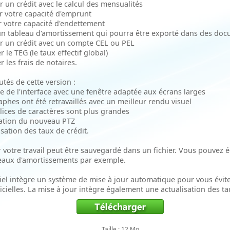
r un crédit avec le calcul des mensualités
ir votre capacité d'emprunt
er votre capacité d'endettement
 un tableau d'amortissement qui pourra être exporté dans des doc
er un crédit avec un compte CEL ou PEL
er le TEG (le taux effectif global)
er les frais de notaires.
tés de cette version :
te de l'interface avec une fenêtre adaptée aux écrans larges
aphes ont été retravaillés avec un meilleur rendu visuel
olices de caractères sont plus grandes
ration du nouveau PTZ
isation des taux de crédit.
r votre travail peut être sauvegardé dans un fichier. Vous pouvez
leaux d'amortissements par exemple.
ciel intègre un système de mise à jour automatique pour vous évite
icielles. La mise à jour intègre également une actualisation des ta
Taille : 12 Mo