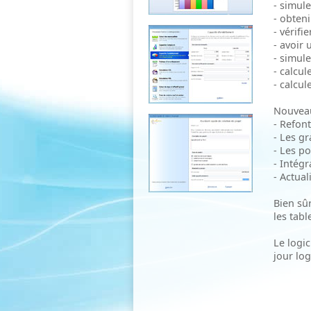
- simule
- obten
- vérifi
- avoir
- simul
- calcul
- calcul
Nouveau
- Refon
- Les gr
- Les p
- Intég
- Actual
Bien sû
les tab
Le logi
jour log